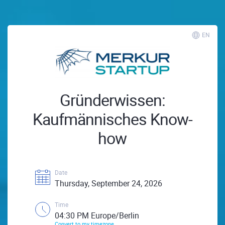
EN
Gründerwissen:
Kaufmännisches Know-
how
Date
Thursday, September 24, 2026
Time
04:30 PM Europe/Berlin
Convert to my timezone